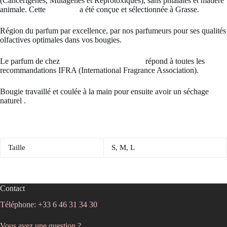
(Cancérigènes, Mutagènes et Reprotoxiques), sans phtalates et matière
animale. Cette
fragrance
a été conçue et sélectionnée à Grasse.
Région du parfum par excellence, par nos parfumeurs pour ses qualités
olfactives optimales dans vos bougies.
Le parfum de chez
Douces lueurs du Marais
répond à toutes les
recommandations IFRA (International Fragrance Association).
Bougie travaillé et coulée à la main pour ensuite avoir un séchage
naturel .
Taille
S, M, L
Contact
Téléphone: +33 6 46 31 34 30
Vous avez une question ?