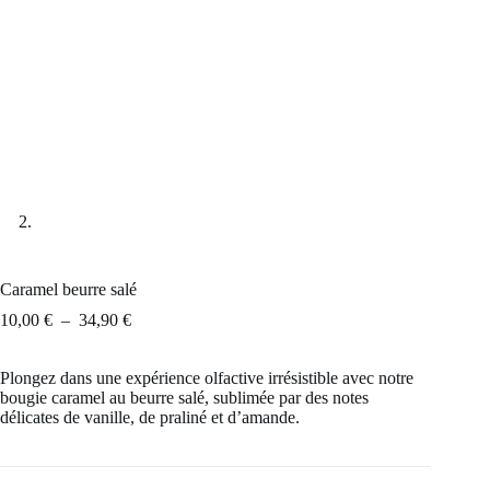
Caramel beurre salé
Plage
10,00
€
–
34,90
€
de
prix :
Plongez dans une expérience olfactive irrésistible avec notre
10,00 €
bougie caramel au beurre salé, sublimée par des notes
à
délicates de vanille, de praliné et d’amande.
34,90 €