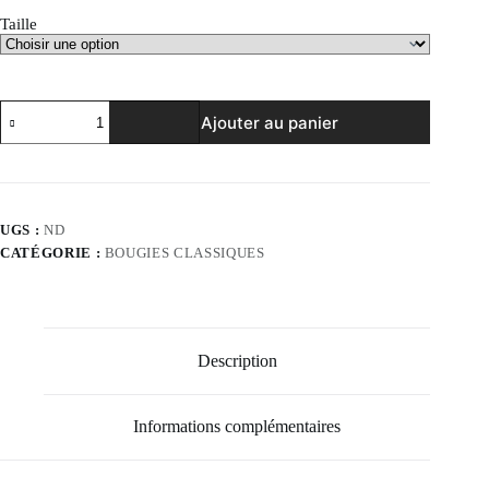
Taille
quantité
Ajouter au panier
de
Caramel
beurre
salé
UGS :
ND
CATÉGORIE :
BOUGIES CLASSIQUES
Description
Informations complémentaires