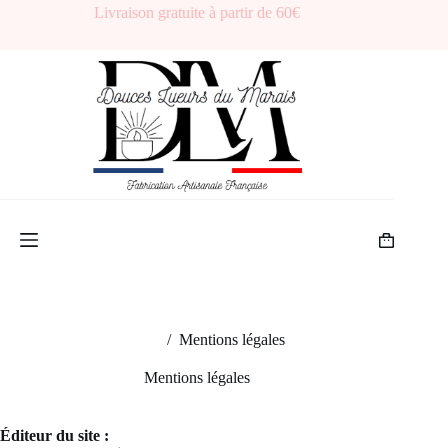
Passer
Livraison gratuite à partir de 60€
au
contenu
Panier
d’achat
Accueil
/
Mentions légales
Mentions légales
Éditeur du site :