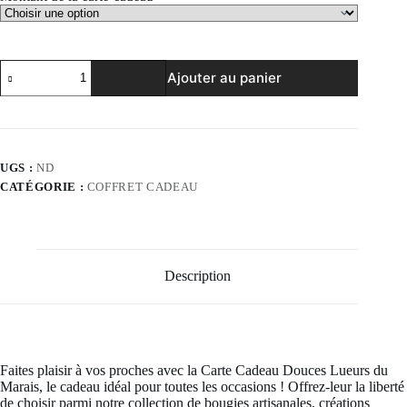
quantité
Ajouter au panier
de
Carte
Cadeau
Douces
Lueurs
du
UGS :
ND
Marais
CATÉGORIE :
COFFRET CADEAU
Description
Faites plaisir à vos proches avec la Carte Cadeau Douces Lueurs du
Marais, le cadeau idéal pour toutes les occasions ! Offrez-leur la liberté
de choisir parmi notre collection de bougies artisanales, créations