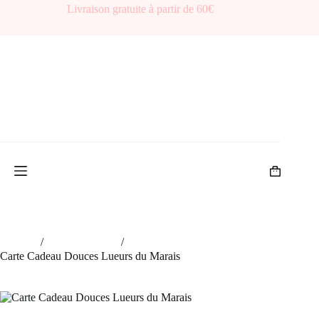
Passer
Livraison gratuite à partir de 60€
au
contenu
Panier
d’achat
Accueil
/
Coffret cadeau
/
Carte Cadeau Douces Lueurs du Marais