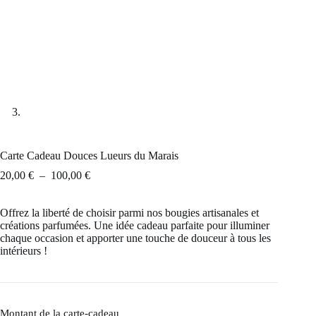
Carte Cadeau Douces Lueurs du Marais
Plage
20,00
€
–
100,00
€
de
prix :
Offrez la liberté de choisir parmi nos bougies artisanales et
20,00 €
créations parfumées. Une idée cadeau parfaite pour illuminer
à
chaque occasion et apporter une touche de douceur à tous les
100,00 €
intérieurs !
Montant de la carte-cadeau