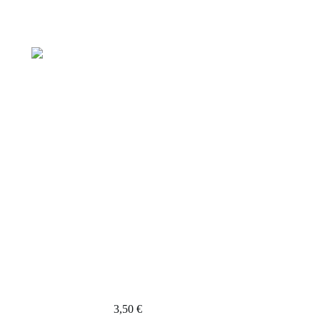
Fondant Parfumé Mangue & Fruits de la
Passion – Une Invitation au Voyage
Tropical
3,50
€