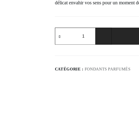
délicat envahir vos sens pour un moment d
quantité
de
Fondant
Parfumé
Coquelicot
CATÉGORIE :
FONDANTS PARFUMÉS