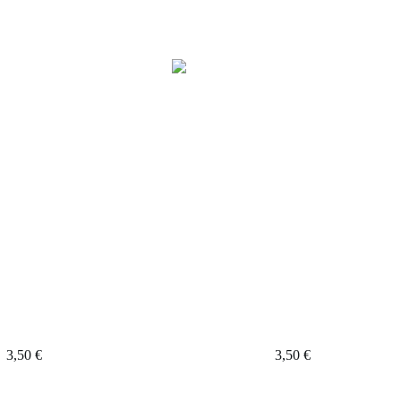
aramel Beurre salé
Adoucissant
3,50
€
3,50
€