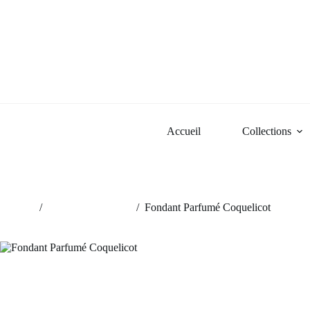
Passer
au
contenu
Accueil
Collections
Accueil
/
Fondants parfumés
/
Fondant Parfumé Coquelicot