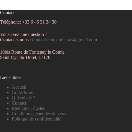
Contact
Téléphone: +33 6 46 31 34 30
Vous avez une question ?
Contactez nous :
douceslueursdumarais@gmail.com
10bis Route de Fontenay le Comte
Saint-Cyr-du-Doret, 17170
Liens utiles
Accueil
Collections
Qui suis-je ?
Contact
Mentions Légales
Conditions générales de vente
Politique de confidentialité