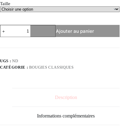
Taille
quantité
Ajouter au panier
de
Agrumes
UGS :
ND
CATÉGORIE :
BOUGIES CLASSIQUES
Description
Informations complémentaires