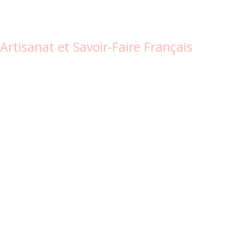
Artisanat et Savoir-Faire Français
Découvrez no
de fleurs pa
Apportez une touche de fraîcheur à votre intérieur avec 
disponibles en plusieurs tailles, parfums envoûtants et 
à tous vos espaces et toutes vos envies.