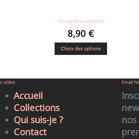
Pot de fleur parfumé
8,90
€
Choix des options
s utiles
Email N
Accueil
Insc
Collections
news
Qui suis-je ?
nos 
Contact
pre