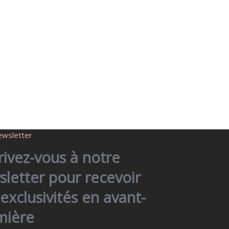
ewsletter
rivez-vous à notre
letter pour recevoir
exclusivités en avant-
mière