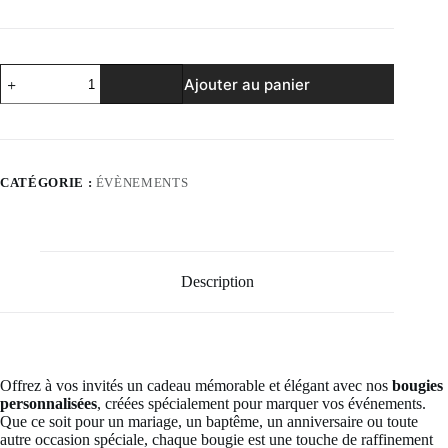
quantité
Ajouter au panier
de
Bougie
Cadeau
Invités
Personnalisée
–
CATÉGORIE :
ÉVÈNEMENTS
Un
Souvenir
Unique
et
Raffiné
Description
Offrez à vos invités un cadeau mémorable et élégant avec nos
bougies
personnalisées
, créées spécialement pour marquer vos événements.
Que ce soit pour un mariage, un baptême, un anniversaire ou toute
autre occasion spéciale, chaque bougie est une touche de raffinement