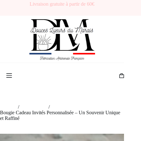
Passer
Livraison gratuite à partir de 60€
au
contenu
Panier
d’achat
Accueil
/
Évènements
/
Bougie Cadeau Invités Personnalisée – Un Souvenir Unique
et Raffiné