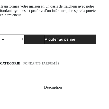
Transformez votre maison en un oasis de fraîcheur avec notre
fondant agrumes, et profitez d’un intérieur qui respire la pureté
et la fraîcheur.
quantité
Ajouter au panier
de
Fondant
agrumes
CATÉGORIE :
FONDANTS PARFUMÉS
Description