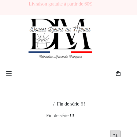
Passer
Livraison gratuite à partir de 60€
au
contenu
Panier
d’achat
Accueil
/
Fin de série !!!
Fin de série !!!